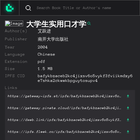
大学生实用口才学
Author(s)
艾跃进
Publisher
南开大学出版社
Year
2004
Language
Chinese
Extension
pdf
Size
1.5 MB
IPFS CID
bafykbzaceb2kc4jixsv6o5vykf3fviikmdxy6
e7shka2ckwwkbpguytosupv4
Links
https://gateway-ipfs.st/ipfs/bafykbzaceb2kc4jixsv6o5vykf3fviikmdxy6e7shka2ckwwkbpguytosupv4?filename='大学生实用口才学.pdf'
https://gateway.pinata.cloud/ipfs/bafykbzaceb2kc4jixsv6o5vykf3fviikmdxy6e7shka2ckwwkbpguytosupv4?filename='大学生实用口才学.pdf'
https://dweb.link/ipfs/bafykbzaceb2kc4jixsv6o5vykf3fviikmdxy6e7shka2ckwwkbpguytosupv4?filename='大学生实用口才学.pdf'
https://ipfs.fleek.co/ipfs/bafykbzaceb2kc4jixsv6o5vykf3fviikmdxy6e7shka2ckwwkbpguytosupv4?filename='大学生实用口才学.pdf'